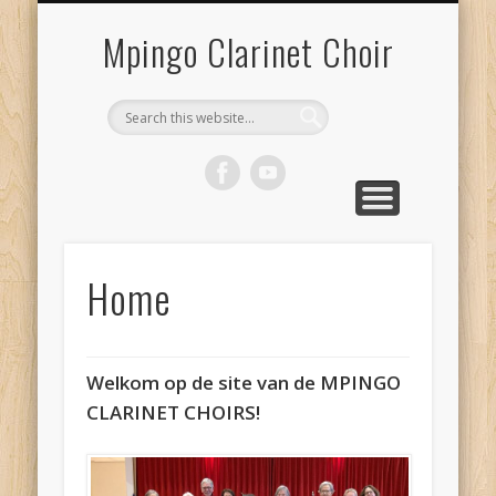
MPINGO CLARINET CHOIR
MIJN MPINGO
AGENDA
FOTO’S
HOME
Mpingo Clarinet Choir
Home
Welkom op de site van de MPINGO
CLARINET CHOIRS!