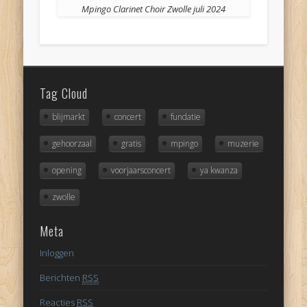
Mpingo Clarinet Choir Zwolle juli 2024
Tag Cloud
blijmarkt
concert
fundatie
gehoorzaal
gratis
mpingo
muzerie
opening
voorjaarsconcert
ya kwanza
zwolle
Meta
Inloggen
Berichten
RSS
Reacties
RSS